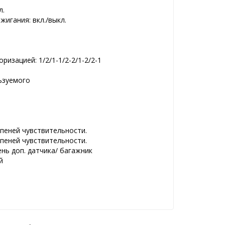
л.
игания: вкл./выкл.
изацией: 1/2/1-1/2-2/1-2/2-1
ьзуемого
упеней чувствительности.
упеней чувствительности.
нь доп. датчика/ багажник
й