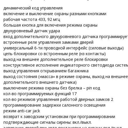
динамический код управления
включение и выключение охраны разными кнопками
рабочая частота 433, 92 мгц
большая кнопка для включения режима охраны
двухуровневый датчик удара
вход дополнительного двухуровневого датчика программирует
встроенные реле управления замками дверей
универсальный 6-ти проводной интерфейс (силовые выходы)
цепь блокировки со встроенным реле (нз контакты)
выход на внешнее дополнительное реле блокировки
конструктивное исполнение индикаторного светодиода систе
выход управления открыванием багажника
выход состояния («масса» в режиме охраны, выход на внешнее
дополнительного внешнего датчика)
выключение режима охраны без брелка – pin код
кол-во программируемых функций 17
кол-во режимов управления работой дверных замков 2
программирование задержки салонного освещения
режим anti-car jack
возврат к заводским установкам при программировании
подтверждающие сигналы сирены: вкл./выкл.
запирание дверей при авто постановке на охрану: вкл./выкл.