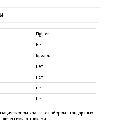
Ы
Fighter
Нет
Брелок
Нет
Нет
Нет
Нет
изация эконом-класса, с набором стандартных
ллическими вставками.