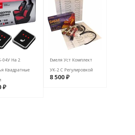
-04У На 2
Емеля Уст Комплект
ья Квадратные
УК-2 С Регулировкой
8 500 ₽
В корзину
и
0 ₽
В корзину