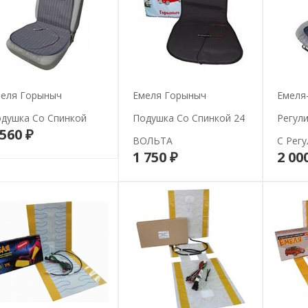
еля Горыныч
Емеля Горыныч
Емеля
душка Со Спинкой
Подушка Со Спинкой 24
Регули
 560 ₽
В корзину
ВОЛЬТА
С Рег
1 750 ₽
2 00
В корзину