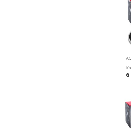
AC
Кр
6