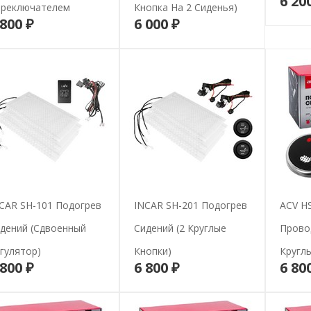
6 20
реключателем
Кнопка На 2 Сиденья)
 800 ₽
6 000 ₽
В корзину
В корзину
CAR SH-101 Подогрев
INCAR SH-201 Подогрев
ACV H
дений (сдвоенный
Сидений (2 Круглые
Прово
гулятор)
Кнопки)
Кругл
 800 ₽
6 800 ₽
6 80
В корзину
В корзину