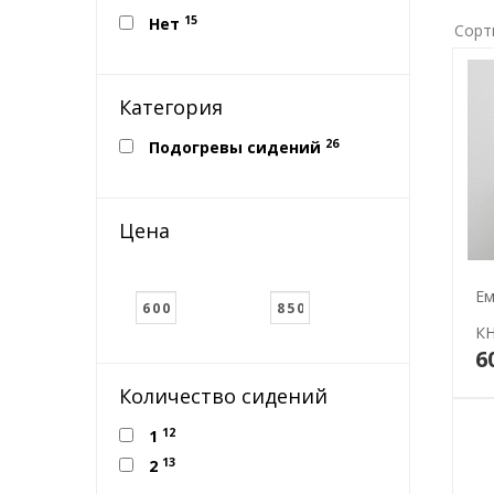
15
Нет
Сорт
Категория
26
Подогревы сидений
Цена
Ем
К
6
Количество сидений
12
1
13
2