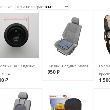
ировка:
еля УК На 1 Сиденье
Емеля-1 Подушка Малая
Емель
950 ₽
В корзину
НОПКА
Кресл
00 ₽
1 50
В корзину