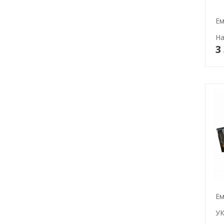
Ем
На
3
Ем
УК