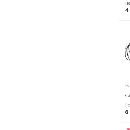
Пе
4
IN
Си
Ре
6