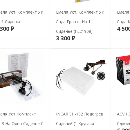
еля Уст. Комплект УК
Емеля Уст. Комплект УК
Емеля 
 1 Сиденье
Лада Гранта На 1
Лада 
 300 ₽
4 50
В корзину
Сиденье (FL21908)
3 300 ₽
В корзину
еля Уст Комплект
INCAR SH-102 Подогрев
ACV HS
-3 На Одно Сиденье С
Сидений (1 Круглая
Сдвое