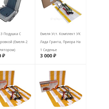
-3 Подушка С
Емеля Уст. Комплект УК
ровкой (Емеля-2
Лада Гранта, Приора На
улятором)
1 Сиденье
0 ₽
3 000 ₽
В корзину
В корзину