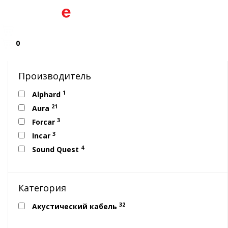
0
Производитель
1
Alphard
21
Aura
3
Forcar
3
Incar
4
Sound Quest
Категория
32
Акустический кабель