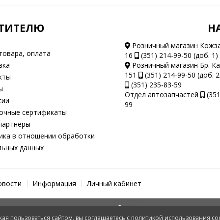
ТИТЕЛЮ
Н
Розничный магазин Кожз
товара, оплата
16
(351) 214-99-50 (доб. 1)
вка
Розничный магазин Бр. К
151
(351) 214-99-50 (доб. 2
кты
(351) 235-83-59
ы
Отдел автозапчастей
(351
сии
99
очные сертификаты
партнеры
ка в отношении обработки
льных данных
овости
Информация
Личный кабинет
Автотеатр © 2026.
ая пользоваться сайтом, вы соглашаетесь с политикой использования co