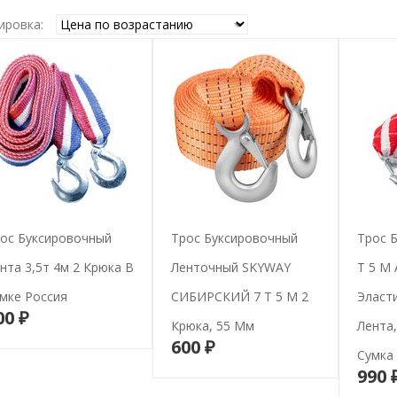
ировка:
ос Буксировочный
Трос Буксировочный
Трос 
нта 3,5т 4м 2 Крюка В
Ленточный SKYWAY
Т 5 М
мке Россия
СИБИРСКИЙ 7 Т 5 М 2
Эласт
00 ₽
В корзину
Крюка, 55 Мм
Лента,
600 ₽
В корзину
Сумка
990 