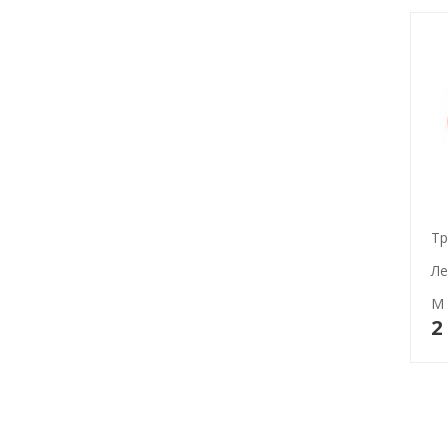
Тр
Ле
М
2