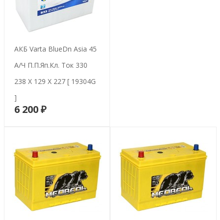
АКБ Varta BlueDn Asia 45
А/ч П.п.яп.кл. Ток 330
238 Х 129 Х 227 [ 19304G
]
6 200 ₽
В корзину