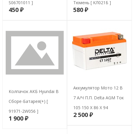
S06701011 ]
Тюмень [ КЛ021Б ]
450 ₽
580 ₽
В корзину
В корзину
Аккумулятор Мото 12 В
Колпачок АКБ Hyundai В
7 А/ч П.п. Delta AGM Ток
Сборе-Батарея(+) [
105 150 Х 86 Х 94
91971-2W056 ]
2 500 ₽
В корзину
1 900 ₽
В корзину