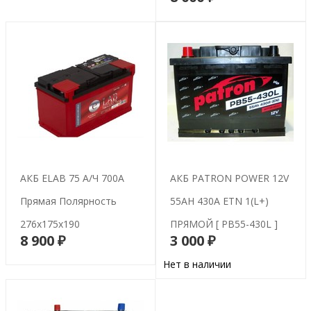
АКБ ELAB 75 А/ч 700A
АКБ PATRON POWER 12V
Прямая Полярность
55AH 430A ETN 1(L+)
276х175х190
ПРЯМОЙ [ PB55-430L ]
8 900 ₽
3 000 ₽
В корзину
В корзину
Нет в наличии