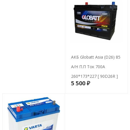
АКБ Globatt Asia (D26) 85
A/h П.п Ток 700А
260*173*227 [ 90D26R ]
5 500 ₽
В корзину