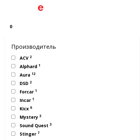
0
Производитель
2
ACV
1
Alphard
12
Aura
2
DSD
1
Forcar
1
Incar
6
Kicx
3
Mystery
3
Sound Quest
7
Stinger