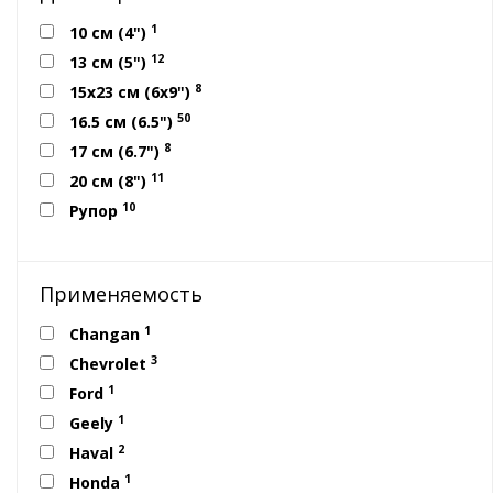
1
10 см (4")
12
13 см (5")
8
15x23 см (6x9")
50
16.5 см (6.5")
8
17 см (6.7")
11
20 см (8")
10
Рупор
Применяемость
1
Changan
3
Chevrolet
1
Ford
1
Geely
2
Haval
1
Honda