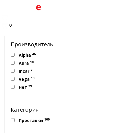
0
Производитель
46
Alpha
10
Aura
2
Incar
13
Vega
29
Нет
Категория
100
Проставки