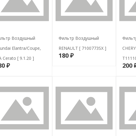
льтр Воздушный
Фильтр Воздушный
Фильт
undai Elantra/Coupe,
RENAULT [ 7100773SX ]
CHERY 
180 ₽
В корзину
A Cerato [ 9.1.20 ]
T11110
80 ₽
200 
В корзину