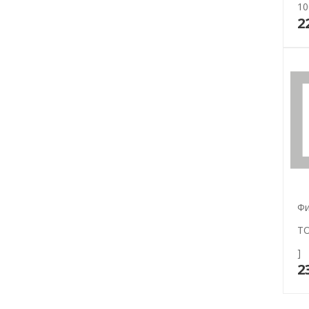
10
2
Фи
TO
]
2