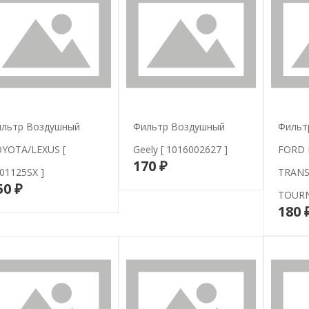
льтр Воздушный
Фильтр Воздушный
Фильт
YOTA/LEXUS [
Geely [ 1016002627 ]
FORD F
170 ₽
В корзину
01125SX ]
TRANS
50 ₽
В корзину
TOURNE
180 