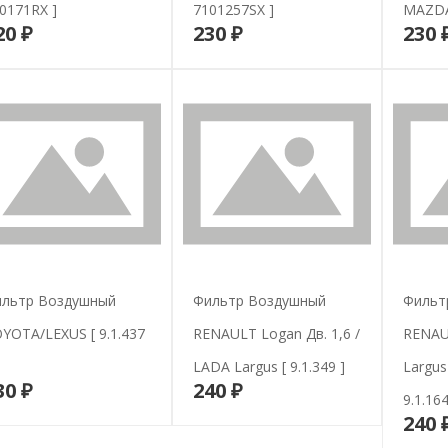
0171RX ]
7101257SX ]
MAZDA
20 ₽
230 ₽
230 
В корзину
В корзину
льтр Воздушный
Фильтр Воздушный
Фильт
YOTA/LEXUS [ 9.1.437
RENAULT Logan Дв. 1,6 /
RENAU
LADA Largus [ 9.1.349 ]
Largus
30 ₽
240 ₽
В корзину
В корзину
9.1.164
240 