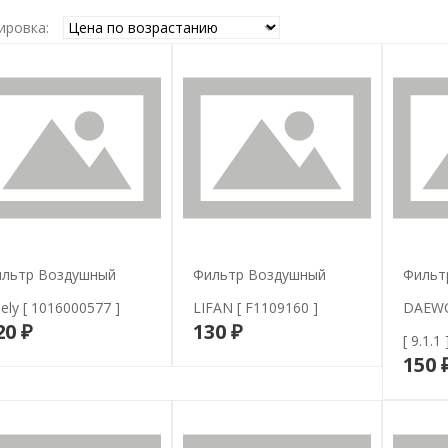
ировка:
льтр Воздушный
Фильтр Воздушный
Фильт
ely [ 1016000577 ]
LIFAN [ F1109160 ]
DAEWO
20 ₽
130 ₽
В корзину
В корзину
[ 9.1.1 
150 