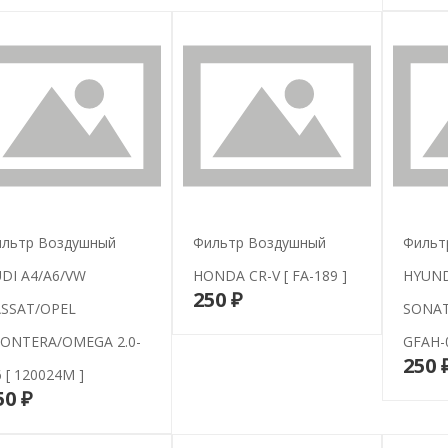
льтр Воздушный
Фильтр Воздушный
Фильт
DI A4/A6/VW
HONDA CR-V [ FA-189 ]
HYUNDA
250 ₽
В корзину
SSAT/OPEL
SONATA
ONTERA/OMEGA 2.0-
GFAH-0
250 
6 [ 120024M ]
50 ₽
В корзину