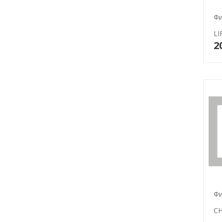
Фи
LI
2
Фи
CH