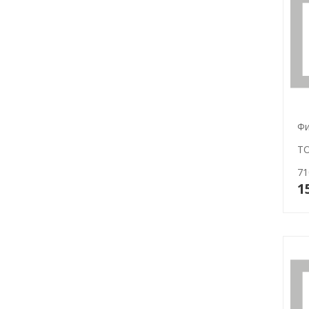
Фи
TO
71
1