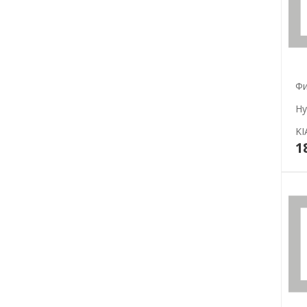
Фи
Hy
KI
1