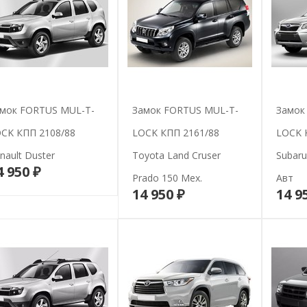
мок FORTUS MUL-T-
Замок FORTUS MUL-T-
Замок
CK КПП 2108/88
LOCK КПП 2161/88
LOCK 
nault Duster
Toyota Land Cruser
Subaru
4 950 ₽
В корзину
Prado 150 Мех.
Авт
14 950 ₽
14 9
В корзину