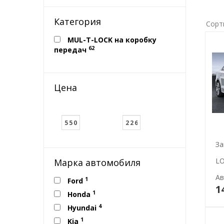
Категория
Сорт
MUL-T-LOCK на коробку
62
передач
Цена
За
LO
Марка автомобиля
Ав
1
Ford
1
1
Honda
4
Hyundai
1
Kia