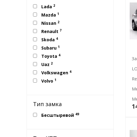
2
Lada
1
Mazda
2
Nissan
7
Renault
4
Skoda
1
Subaru
4
Toyota
За
2
Uaz
LO
4
Volkswagen
Re
1
Volvo
Ме
Ме
Тип замка
1
49
Бесштыревой