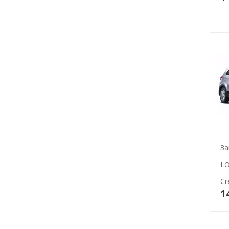
За
LO
Cr
1