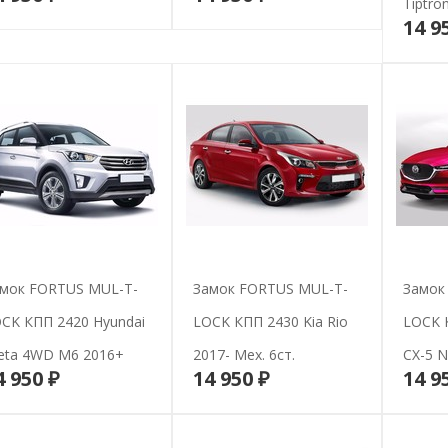
Tiptron
14 9
мок FORTUS MUL-T-
Замок FORTUS MUL-T-
Замок
CK КПП 2420 Hyundai
LOCK КПП 2430 Kia Rio
LOCK 
eta 4WD M6 2016+
2017- Мех. 6ст.
СX-5 N
4 950 ₽
14 950 ₽
14 9
В корзину
В корзину