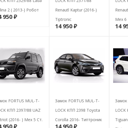
CK КПП 2329/88 Lada
LOCK КПП 2371/88
LOCK 
lina 2 ( 2013-) Робот
Renautl Kaptur (2016-)
Renaut
4 950 ₽
В корзину
Tiptronic
Мех 6 
14 950 ₽
14 9
В корзину
мок FORTUS MUL-T-
Замок FORTUS MUL-T-
Замок
CK КПП 2397/88 UAZ
LOCK КПП 2398 Toyota
LOCK 
triot (2016- ) Мех 5 Ст.
Corolla 2016- Типтроник
Tiguan
4 950 ₽
14 950 ₽
В корзину
В корзину