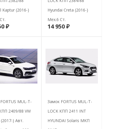
КПП 2382/88
LOCK КПП 2384/88
l Kaptur (2016-)
Hyundai Creta (2016-)
Ст.
Мех.6 Ст.
50 ₽
14 950 ₽
В корзину
В корзину
 FORTUS MUL-T-
Замок FORTUS MUL-T-
КПП 2409/88 VW
LOCK КПП 2411 INT
 (2017-) Авт.
HYUNDAI Solaris MKП