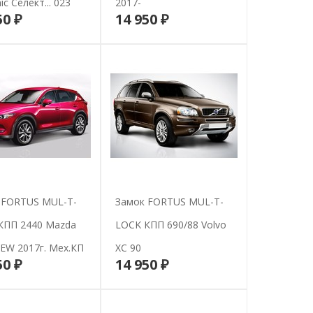
ic Селект... 023
2017-
50 ₽
14 950 ₽
В корзину
В корзину
 FORTUS MUL-T-
Замок FORTUS MUL-T-
КПП 2440 Mazda
LOCK КПП 690/88 Volvo
EW 2017г. Мех.КП
ХС 90
50 ₽
14 950 ₽
В корзину
В корзину