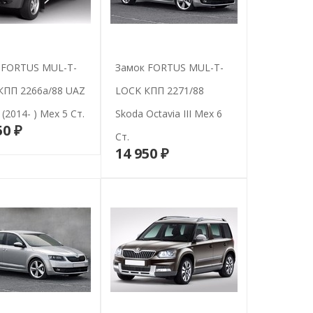
 FORTUS MUL-T-
Замок FORTUS MUL-T-
КПП 2266а/88 UAZ
LOCK КПП 2271/88
 (2014- ) Мех 5 Ст.
Skoda Octavia III Мех 6
50 ₽
В корзину
Ст.
14 950 ₽
В корзину