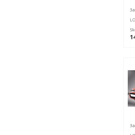
За
LO
Sk
1
За