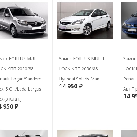
мок FORTUS MUL-T-
Замок FORTUS MUL-T-
Замок
CK КПП 2050/88
LOCK КПП 2056/88
LOCK 
nault Logan/Sandero
Hyundai Solaris Man
Renaul
14 950 ₽
В корзину
х. 5 Ст./Lada Largus
Авт.ti
14 9
х.(8 Клап.)
4 950 ₽
В корзину