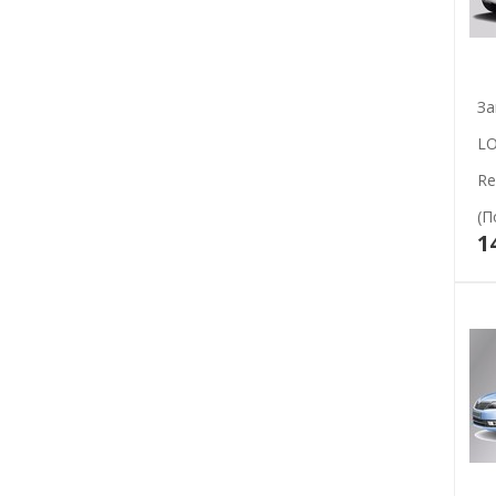
За
LO
Re
(п
1