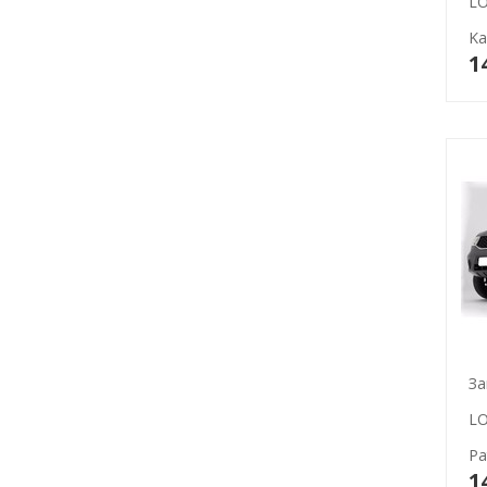
LO
Ka
1
За
LO
Pa
1