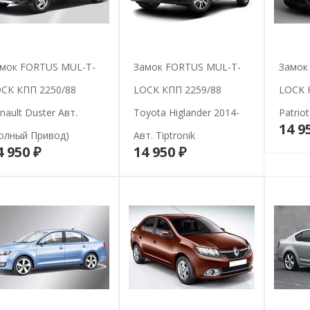
мок FORTUS MUL-T-
Замок FORTUS MUL-T-
Замок
CK КПП 2250/88
LOCK КПП 2259/88
LOCK 
nault Duster Авт.
Toyota Higlander 2014-
Patriot
14 9
олный Привод)
Авт. Tiptronik
4 950 ₽
14 950 ₽
В корзину
В корзину