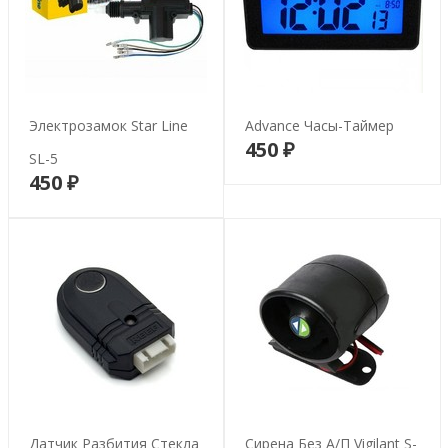
Электрозамок Star Line
Advance Часы-Таймер
450 ₽
В корзину
SL-5
450 ₽
В корзину
Датчик Разбития Стекла
Сирена Без А/п Vigilant S-