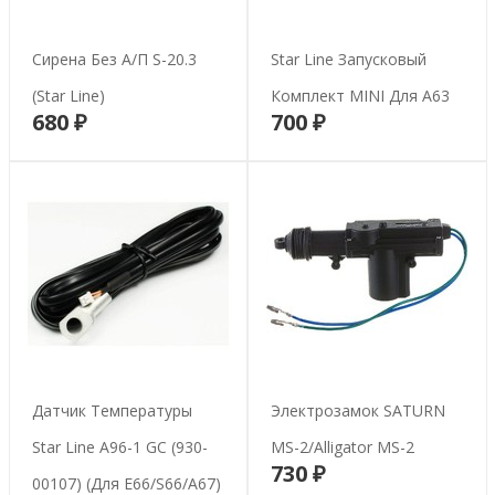
Сирена Без А/п S-20.3
Star Line Запусковый
(Star Line)
Комплект MINI Для А63
680 ₽
700 ₽
В корзину
В корзину
Датчик Температуры
Электрозамок SATURN
Star Line A96-1 GC (930-
MS-2/Alligator MS-2
730 ₽
В корзину
00107) (для E66/S66/A67)