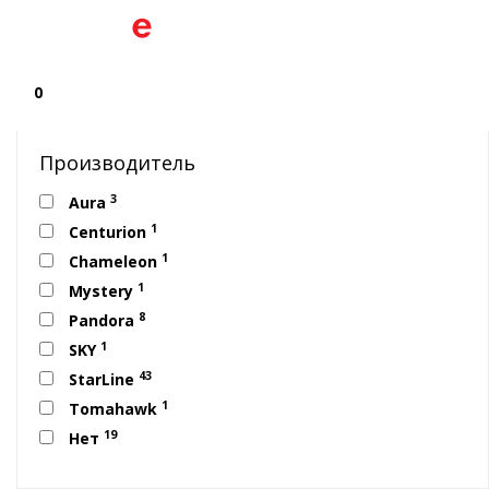
0
Производитель
3
Aura
1
Centurion
1
Chameleon
1
Mystery
8
Pandora
1
SKY
43
StarLine
1
Tomahawk
19
Нет