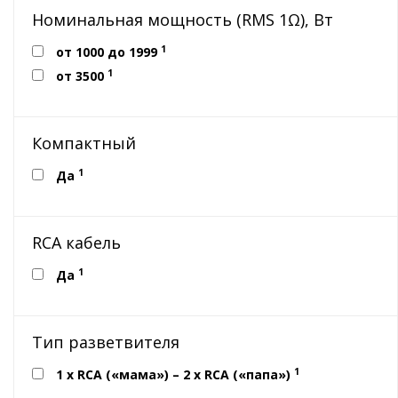
Номинальная мощность (RMS 1Ω), Вт
1
от 1000 до 1999
1
от 3500
Компактный
1
Да
RCA кабель
1
Да
Тип разветвителя
1
1 x RCA («мама») – 2 x RCA («папа»)