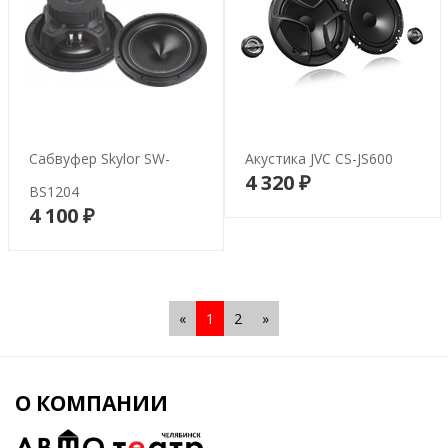
Сабвуфер Skylor SW-
Акустика JVC CS-JS600
4 320 ₽
В корзину
BS1204
4 100 ₽
В корзину
«
1
2
»
О КОМПАНИИ