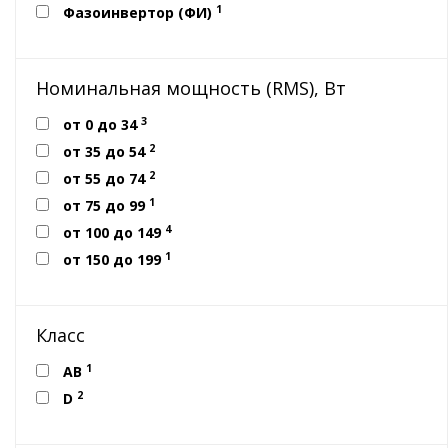
1
Фазоинвертор (ФИ)
Номинальная мощность (RMS), Вт
3
от 0 до 34
2
от 35 до 54
2
от 55 до 74
1
от 75 до 99
4
от 100 до 149
1
от 150 до 199
Класс
1
AB
2
D