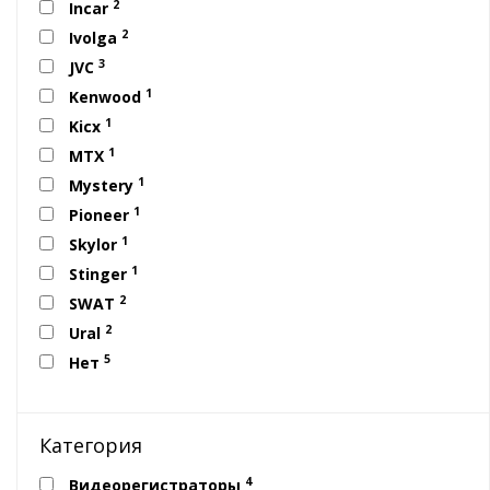
2
Incar
2
Ivolga
3
JVC
1
Kenwood
1
Kicx
1
MTX
1
Mystery
1
Pioneer
1
Skylor
1
Stinger
2
SWAT
2
Ural
5
Нет
Категория
4
Видеорегистраторы