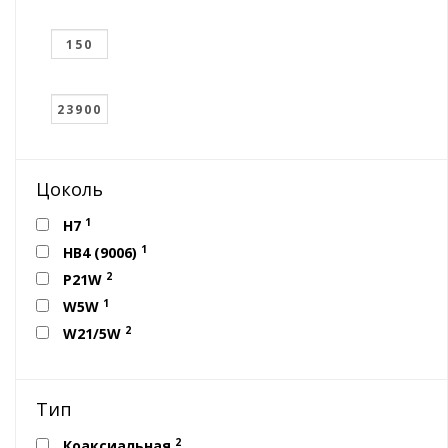
Цоколь
1
H7
1
HB4 (9006)
2
P21W
1
W5W
2
W21/5W
Тип
2
Коаксиальная