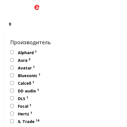
0
Производитель
1
Alphard
3
Aura
1
Avatar
1
Bluesonic
1
Calcell
1
DD audio
1
DLS
1
Focal
1
Hertz
14
IL Trade