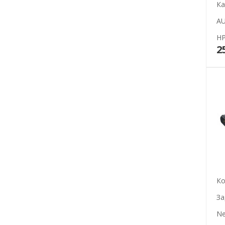
Ка
AU
HP
2
Ко
За
Ne