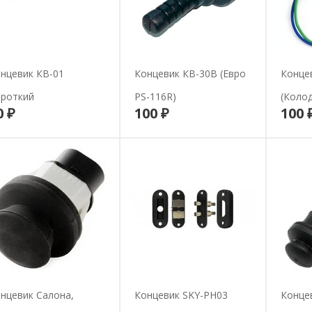
нцевик КВ-01
Концевик КВ-30В (Евро
Конце
роткий
PS-116R)
(коло
0 ₽
100 ₽
100 
В корзину
В корзину
нцевик Салона,
Концевик SKY-PH03
Конце