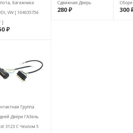
пота, Багажника
Сдвижная Дверь
Сборе
280 ₽
300 
В корзину
DI, VW [ 104035756
 ]
50 ₽
В корзину
нтактная Группа
дней Двери ГАЗель
xt 3123 С Чехлом 5