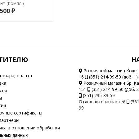
нт (компл.)
 500 ₽
В корзину
ТИТЕЛЮ
Н
Розничный магазин Кожз
товара, оплата
16
(351) 214-99-50 (доб. 1)
вка
Розничный магазин Бр. К
151
(351) 214-99-50 (доб. 2
кты
(351) 235-83-59
ы
Отдел автозапчастей
(351
сии
99
очные сертификаты
партнеры
ка в отношении обработки
льных данных