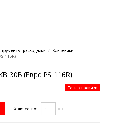
струменты, расходники
Концевики
PS-116R)
КВ-30В (Евро PS-116R)
Есть в наличии
Количество:
шт.