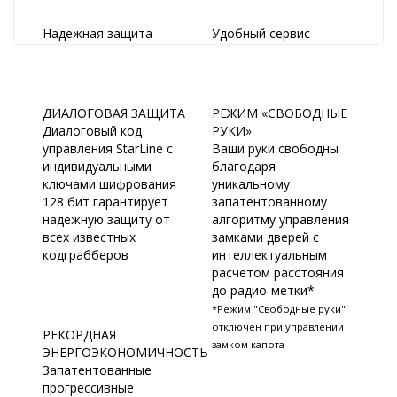
Надежная защита
Удобный сервис
ДИАЛОГОВАЯ ЗАЩИТА
РЕЖИМ «СВОБОДНЫЕ
Диалоговый код
РУКИ»
управления StarLine c
Ваши руки свободны
индивидуальными
благодаря
ключами шифрования
уникальному
128 бит гарантирует
запатентованному
надежную защиту от
алгоритму управления
всех известных
замками дверей с
кодграбберов
интеллектуальным
расчётом расстояния
до радио-метки*
*Режим "Свободные руки"
отключен при управлении
РЕКОРДНАЯ
замком капота
ЭНЕРГОЭКОНОМИЧНОСТЬ
Запатентованные
прогрессивные