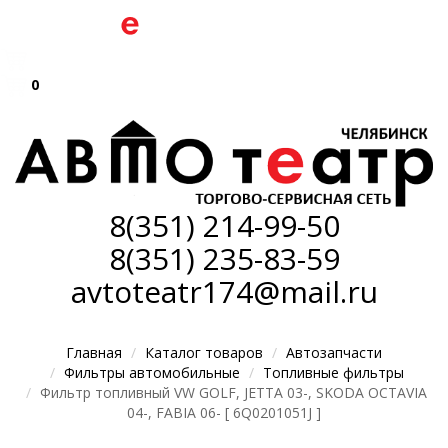
0
8(351)
214-99-50
8(351)
235-83-59
avtoteatr174@mail.ru
Главная
Каталог товаров
Автозапчасти
Фильтры автомобильные
Топливные фильтры
Фильтр топливный VW GOLF, JETTA 03-, SKODA OCTAVIA
04-, FABIA 06- [ 6Q0201051J ]